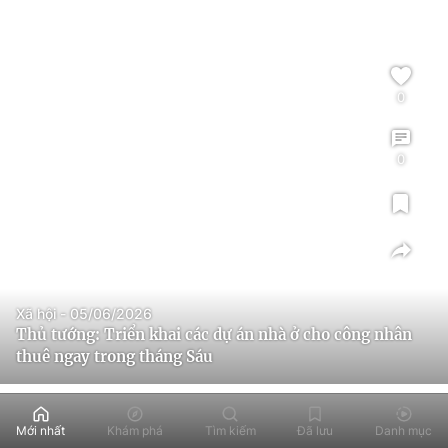
0
0
Xã hội - 05/06/2026
Thủ tướng: Triển khai các dự án nhà ở cho công nhân
thuê ngay trong tháng Sáu
Mới nhất
Khám phá
Tìm kiếm
Đã lưu
Danh mục