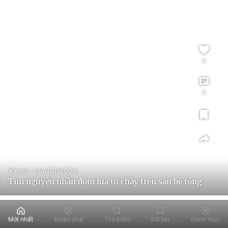
0
0
Xã hội - 04/06/2026
Tìm nguyên nhân đốm lửa tự cháy trên sân bê tông
Mới nhất
Khám phá
Tìm kiếm
Đã lưu
Danh mục