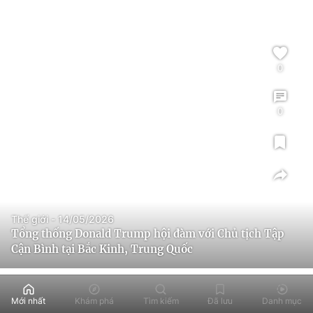
0
0
Thế giới - 14/05/2026
Tổng thống Donald Trump hội đàm với Chủ tịch Tập
Cận Bình tại Bắc Kinh, Trung Quốc
Mới nhất
Khám phá
Tìm kiếm
Đã lưu
Danh mục