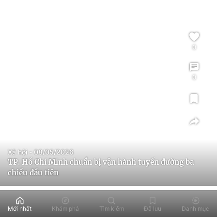
0
0
Xã hội - 08/05/2026
TP. Hồ Chí Minh chuẩn bị vận hành tuyến đường ba
chiều đầu tiên
Mới nhất
Khám phá
Tìm kiếm
Đã lưu
Danh mục