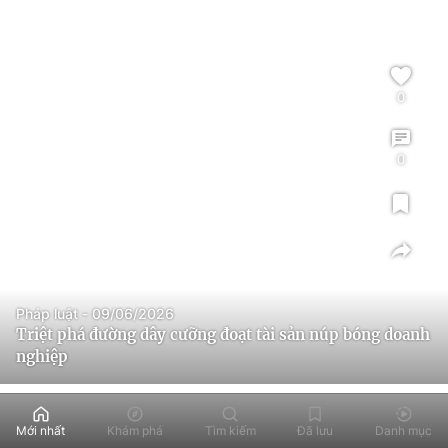
0
0
Pháp luật - 09/06/2026
Triệt phá đường dây cưỡng đoạt tài sản núp bóng doanh
nghiệp
Mới nhất
Khám phá
Tìm kiếm
Đã lưu
Danh mục