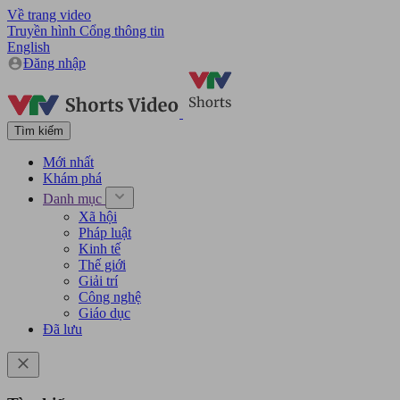
Về trang video
Truyền hình
Cổng thông tin
English
Đăng nhập
Tìm kiếm
Mới nhất
Khám phá
Danh mục
Xã hội
Pháp luật
Kinh tế
Thế giới
Giải trí
Công nghệ
Giáo dục
Đã lưu