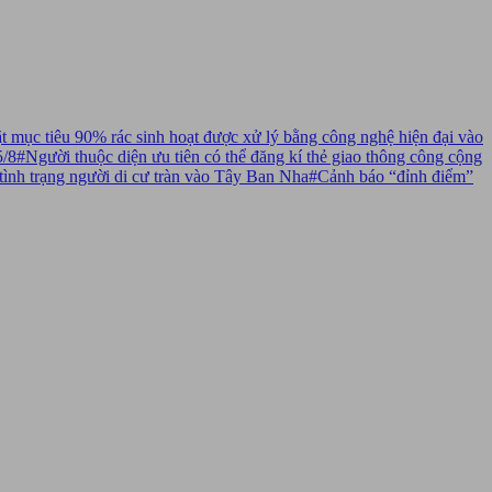
 mục tiêu 90% rác sinh hoạt được xử lý bằng công nghệ hiện đại vào
5/8
#
Người thuộc diện ưu tiên có thể đăng kí thẻ giao thông công cộng
tình trạng người di cư tràn vào Tây Ban Nha
#
Cảnh báo “đỉnh điểm”