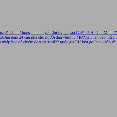
a lũ làm hư hỏng nhiều tuyến đường tại Lào Cai
#
TP. Hồ Chí Minh đặt
c
#
Bàn giao 24 căn nhà cho người dân vùng lũ Mường Than vào ngày 
 nhập học để chiếm đoạt tài sản
#
22 quốc gia EU kêu gọi họp khẩn về 