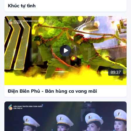
Khúc tự tình
89:37
Điện Biên Phủ - Bản hùng ca vang mãi