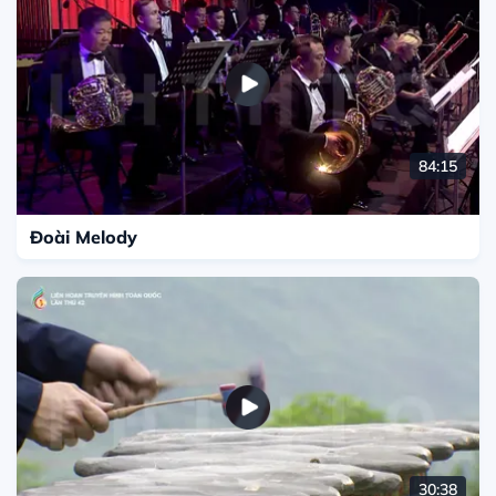
84:15
Đoài Melody
30:38