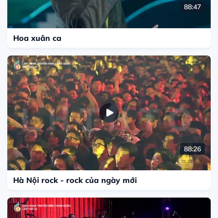
88:47
Hoa xuân ca
88:26
Hà Nội rock - rock của ngày mới