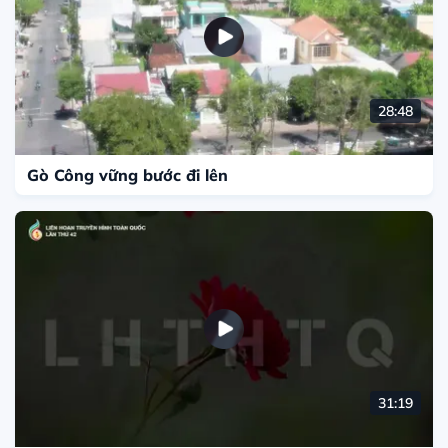
28:48
Gò Công vững bước đi lên
31:19