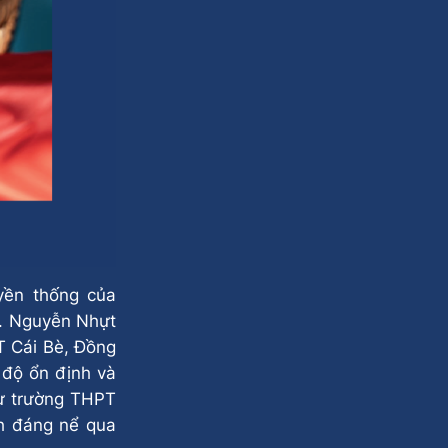
yền thống của
. Nguyễn Nhựt
T Cái Bè, Đồng
độ ổn định và
từ trường THPT
h đáng nể qua