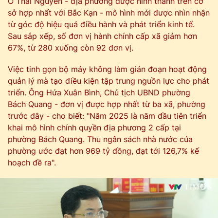
Ở Thái Nguyên - địa phương được hình thành trên cơ
sở hợp nhất với Bắc Kạn - mô hình mới được nhìn nhận
từ góc độ hiệu quả điều hành và phát triển kinh tế.
Sau sắp xếp, số đơn vị hành chính cấp xã giảm hơn
67%, từ 280 xuống còn 92 đơn vị.
Việc tinh gọn bộ máy không làm gián đoạn hoạt động
quản lý mà tạo điều kiện tập trung nguồn lực cho phát
triển. Ông Hứa Xuân Bình, Chủ tịch UBND phường
Bách Quang - đơn vị được hợp nhất từ ba xã, phường
trước đây - cho biết: "Năm 2025 là năm đầu tiên triển
khai mô hình chính quyền địa phương 2 cấp tại
phường Bách Quang. Thu ngân sách nhà nước của
phường ước đạt hơn 969 tỷ đồng, đạt tới 126,7% kế
hoạch đề ra".