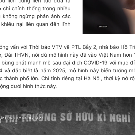
u lịch cũng liên tục đưa ra
 chí chính thống trong nhiều
 không ngừng phản ánh các
 khiếu nại liên quan đến lĩnh
ỏng vấn với Thời báo VTV về PTL Bẫy 2, nhà báo Hồ Tr
o, Đài THVN, nói dù mô hình này đã vào Việt Nam hơn
ự bùng phát mạnh mẽ sau đại dịch COVID-19 với mục đí
 và đặc biệt là năm 2025, mô hình này biến tướng một
c thành phố lớn. Chỉ tính riêng tại Hà Nội, thời kỳ nở r
ộng dưới hình thức này.