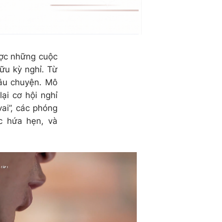
ợc những cuộc
ữu kỳ nghỉ. Từ
câu chuyện. Mô
ại cơ hội nghỉ
ai”, các phóng
c hứa hẹn, và