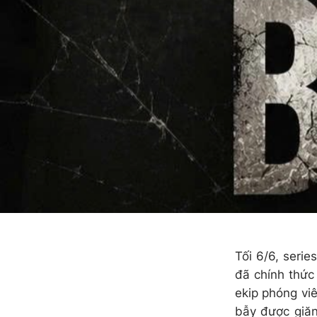
Tối 6/6, series
đã chính thức 
ekip phóng vi
bẫy được giăn