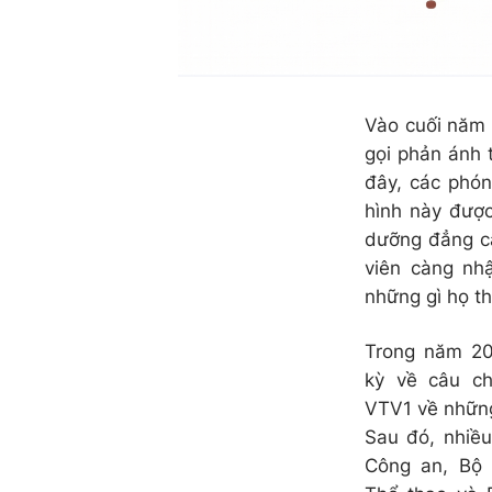
Vào cuối năm
gọi phản ánh 
đây, các phón
hình này được
dưỡng đẳng cấ
viên càng nh
những gì họ t
Trong năm 20
kỳ về câu c
VTV1 về những
Sau đó, nhiề
Công an, Bộ