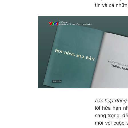
tin và cả nhữn
các hợp đồng 
lời hứa hẹn n
sang trọng, đ
mới với cuộc 