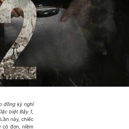
p đồng kỳ nghỉ
ặc biệt Bẫy 1
,
Lần này, chiếc
ự cô đơn, niềm