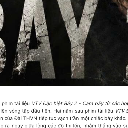
 phim tài liệu
VTV Đặc biệt Bẫy 2 - Cạm bẫy từ các hợ
lên sóng tập đầu tiên. Hai năm sau phim tài liệu
VTV Đ
ên của Đài THVN tiếp tục vạch trần một chiếc bẫy khác. 
g ra ngay giữa lòng các đô thị lớn, nhắm thẳng vào s