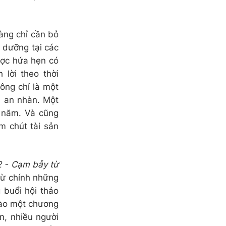
àng chỉ cần bỏ
ỉ dưỡng tại các
ược hứa hẹn có
 lời theo thời
hông chỉ là một
à an nhàn. Một
 năm. Và cũng
m chút tài sản
2 - Cạm bẫy từ
 từ chính những
 buổi hội thảo
vào một chương
n, nhiều người