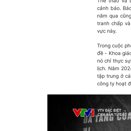
Thể thao và D
cảnh báo. Báo
năm qua cũng
tranh chấp và
vực này.
Trong cuộc ph
đề - Khoa giá
nó chỉ thực s
lịch
.
Năm 2024
tập trung ở cá
công ty hoạt đ