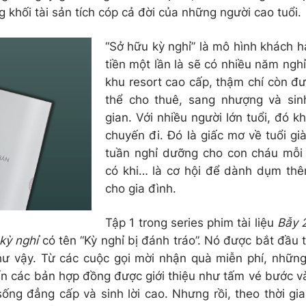
g khối tài sản tích cóp cả đời của những người cao tuổi.
“Sở hữu kỳ nghỉ” là mô hình khách h
tiền một lần là sẽ có nhiều năm ngh
khu resort cao cấp, thậm chí còn đ
thể cho thuê, sang nhượng và sinh
gian. Với nhiều người lớn tuổi, đó k
chuyến đi. Đó là giấc mơ về tuổi gi
tuần nghỉ dưỡng cho con cháu mỗi
có khi… là cơ hội để dành dụm thê
cho gia đình.
Tập 1 trong series phim tài liệu
Bẫy 
kỳ nghỉ
có tên “Kỳ nghỉ bị đánh tráo”. Nó được bắt đầu
hư vậy. Từ các cuộc gọi mời nhận quà miễn phí, những
ến các bản hợp đồng được giới thiệu như tấm vé bước 
sống đẳng cấp và sinh lời cao. Nhưng rồi, theo thời gia