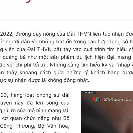
 2022, đường dây nóng của Đài THVN liên tục nhận đư
từ người dân về những bất ổn trong các hợp đồng sở h
g viên của Đài THVN bắt tay vào quá trình tìm hiểu 
 quảng bá như một sản phẩm du lịch hiện đại, mang l
p với chi phí tối ưu. Nhưng càng tìm hiểu kỹ và “nhập v
ận thấy khoảng cách giữa những gì khách hàng đượ
hực sự nhận được là không đồng nhất.
23, hàng loạt phóng sự dài
huyện này đã lên sóng của
 rủi ro của mô hình mang lại.
u cơ quan chức năng như Bộ
 Công Thương, Bộ Văn hóa,