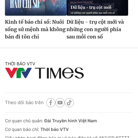
Kinh tế báo chí số: Nuôi
Dữ liệu - trụ cột mới và
sống sứ mệnh mà không
những con người phía
bán đi tôn chỉ
sau mỗi con số
THỜI BÁO VTV
Theo dõi báo trên
Cơ quan chủ quản:
Đài Truyền hình Việt Nam
Cơ quan báo chí:
Thời báo VTV
Giấy phép hoạt động báo in và báo điện tử số 483/GP-BTTTT