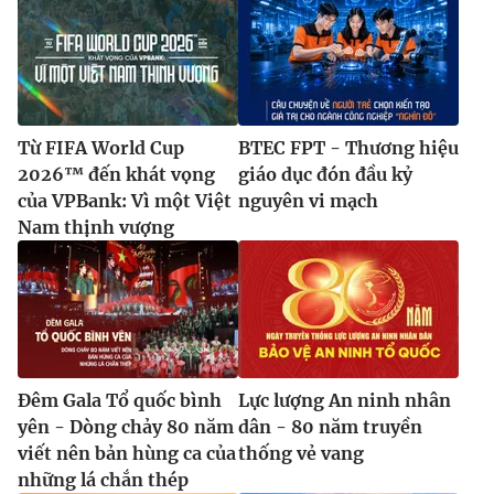
Từ FIFA World Cup
BTEC FPT - Thương hiệu
2026™ đến khát vọng
giáo dục đón đầu kỷ
của VPBank: Vì một Việt
nguyên vi mạch
Nam thịnh vượng
Đêm Gala Tổ quốc bình
Lực lượng An ninh nhân
yên - Dòng chảy 80 năm
dân - 80 năm truyền
viết nên bản hùng ca của
thống vẻ vang
những lá chắn thép