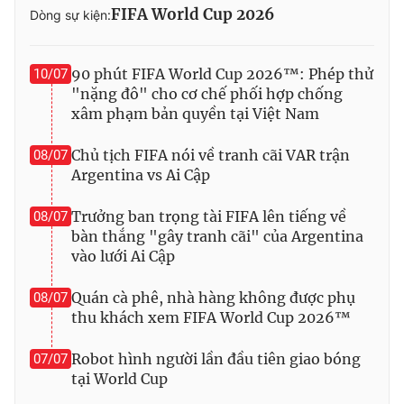
FIFA World Cup 2026
Dòng sự kiện:
90 phút FIFA World Cup 2026™: Phép thử
10/07
"nặng đô" cho cơ chế phối hợp chống
xâm phạm bản quyền tại Việt Nam
Chủ tịch FIFA nói về tranh cãi VAR trận
08/07
Argentina vs Ai Cập
Trưởng ban trọng tài FIFA lên tiếng về
08/07
bàn thắng "gây tranh cãi" của Argentina
vào lưới Ai Cập
Quán cà phê, nhà hàng không được phụ
08/07
thu khách xem FIFA World Cup 2026™
Robot hình người lần đầu tiên giao bóng
07/07
tại World Cup