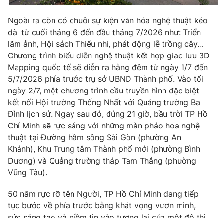
Ngoài ra còn có chuỗi sự kiện văn hóa nghệ thuật kéo
dài từ cuối tháng 6 đến đầu tháng 7/2026 như: Triển
lãm ảnh, Hội sách Thiếu nhi, phát động lễ trồng cây…
Chương trình biểu diễn nghệ thuật kết hợp giao lưu 3D
Mapping quốc tế sẽ diễn ra hằng đêm từ ngày 1/7 đến
5/7/2026 phía trước trụ sở UBND Thành phố. Vào tối
ngày 2/7, một chương trình cầu truyền hình đặc biệt
kết nối Hội trường Thống Nhất với Quảng trường Ba
Đình lịch sử. Ngay sau đó, đúng 21 giờ, bầu trời TP Hồ
Chí Minh sẽ rực sáng với những màn pháo hoa nghệ
thuật tại Đường hầm sông Sài Gòn (phường An
Khánh), Khu Trung tâm Thành phố mới (phường Bình
Dương) và Quảng trường tháp Tam Thắng (phường
Vũng Tàu).
50 năm rực rỡ tên Người, TP Hồ Chí Minh đang tiếp
tục bước về phía trước bằng khát vọng vươn mình,
sức sáng tạo và niềm tin vào tương lai của một đô thị