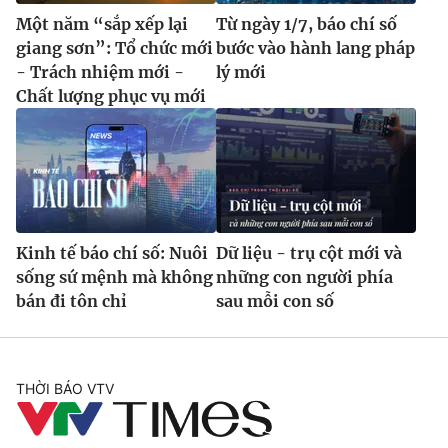
Một năm “sắp xếp lại
Từ ngày 1/7, báo chí số
giang sơn”: Tổ chức mới
bước vào hành lang pháp
- Trách nhiệm mới -
lý mới
Chất lượng phục vụ mới
Kinh tế báo chí số: Nuôi
Dữ liệu - trụ cột mới và
sống sứ mệnh mà không
những con người phía
bán đi tôn chỉ
sau mỗi con số
THỜI BÁO VTV