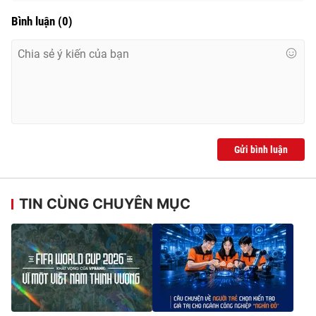
Bình luận
(
0
)
Gửi bình luận
TIN CÙNG CHUYÊN MỤC