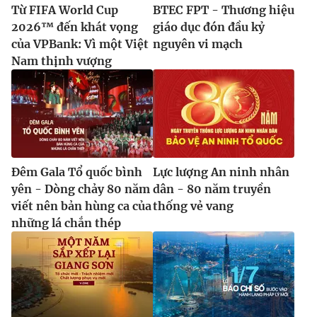
Từ FIFA World Cup
BTEC FPT - Thương hiệu
2026™ đến khát vọng
giáo dục đón đầu kỷ
của VPBank: Vì một Việt
nguyên vi mạch
Nam thịnh vượng
Đêm Gala Tổ quốc bình
Lực lượng An ninh nhân
yên - Dòng chảy 80 năm
dân - 80 năm truyền
viết nên bản hùng ca của
thống vẻ vang
những lá chắn thép