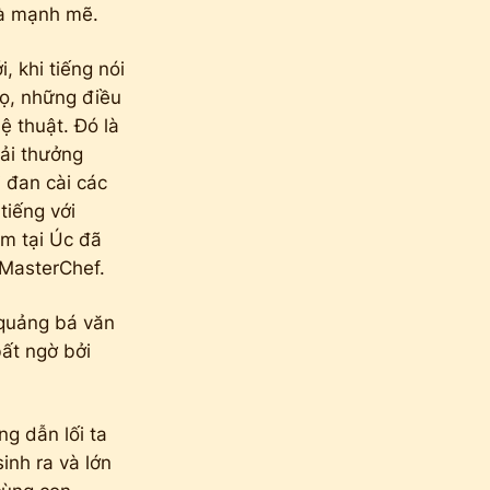
và mạnh mẽ.
, khi tiếng nói
họ, những điều
 thuật. Đó là
iải thưởng
i đan cài các
tiếng với
m tại Úc đã
 MasterChef.
 quảng bá văn
bất ngờ bởi
g dẫn lối ta
inh ra và lớn