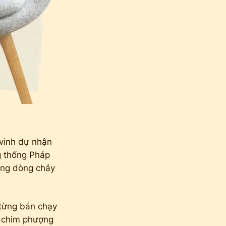
 vinh dự nhận
g thống Pháp
ang dòng chảy
 từng bán chạy
n chim phượng