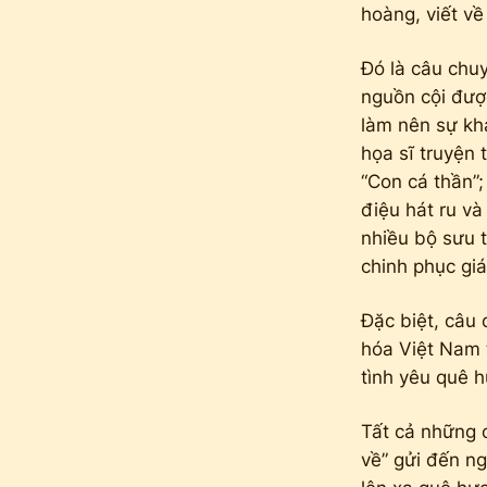
hoàng, viết v
Đó là câu chuy
nguồn cội đượ
làm nên sự kh
họa sĩ truyện 
“Con cá thần”;
điệu hát ru và
nhiều bộ sưu 
chinh phục gi
Đặc biệt, câu
hóa Việt Nam 
tình yêu quê 
Tất cả những 
về” gửi đến ng