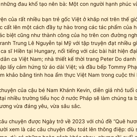
ề những đau khổ tạo nên bà: Một con người hạnh phúc 
ện của rất nhiều bạn trẻ gốc Việt ở khắp nơi trên thế giới
c cất lên một cách đầy tự hào trong các tác phẩm của 
ác biệt cũng như thành công của họ trên con đường nghệ
tranh Trung Lê Nguyễn tại Mỹ với tập truyện đạt nhiều g
 ca sĩ Hiền tại Hungary, nổi tiếng với các bài hát hiện đạ
 dân ca Việt Nam; nhà thiết kế thời trang Peter Do danh 
tập lấy cảm hứng từ áo dài Việt; và đầu bếp Tommy Phạ
ám khảo bằng tinh hoa ẩm thực Việt Nam trong cuộc thi
 chuyện của cậu bé Nam Khánh Kevin, diễn giả nhỏ tuổi
tại nhiều trường tiểu học ở nước Pháp sẽ làm chúng ta 
hương vừa đáng yêu, vừa sâu sắc.
câu chuyện được Ngày trở về 2023 với chủ đề “Quê hươn
ười xem là các câu chuyện đều toát lên thông điệp: dù s