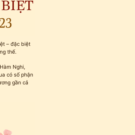
ệt – đặc biệt
ũng thế.
 Hàm Nghi,
vua có số phận
hương gần cả