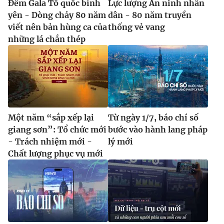
Đêm Gala Tổ quốc bình
Lực lượng An ninh nhân
yên - Dòng chảy 80 năm
dân - 80 năm truyền
viết nên bản hùng ca của
thống vẻ vang
những lá chắn thép
Một năm “sắp xếp lại
Từ ngày 1/7, báo chí số
giang sơn”: Tổ chức mới
bước vào hành lang pháp
- Trách nhiệm mới -
lý mới
Chất lượng phục vụ mới