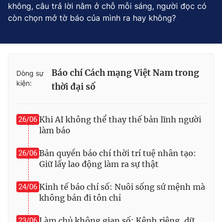
không, câu trả lời nằm ở chỗ mỗi sáng, người đọc có
còn chọn mở tờ báo của mình ra hay không?
Báo chí Cách mạng Việt Nam trong
Dòng sự
kiện:
thời đại số
Khi AI không thể thay thế bản lĩnh người
26/06
làm báo
Bản quyền báo chí thời trí tuệ nhân tạo:
26/06
Giữ lấy lao động làm ra sự thật
Kinh tế báo chí số: Nuôi sống sứ mệnh mà
24/06
không bán đi tôn chỉ
Làm chủ không gian số: Kênh riêng, dữ
23/06