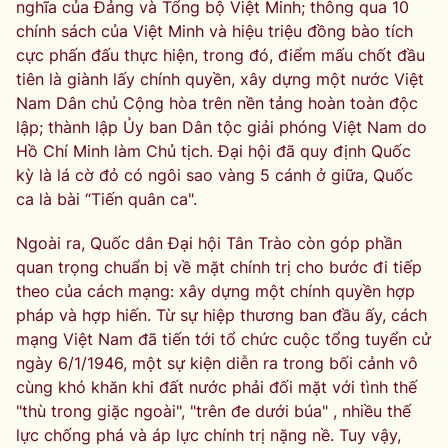
nghĩa của Đảng và Tổng bộ Việt Minh; thông qua 10
chính sách của Việt Minh và hiệu triệu đồng bào tích
cực phấn đấu thực hiện, trong đó, điểm mấu chốt đầu
tiên là giành lấy chính quyền, xây dựng một nước Việt
Nam Dân chủ Cộng hòa trên nền tảng hoàn toàn độc
lập; thành lập Ủy ban Dân tộc giải phóng Việt Nam do
Hồ Chí Minh làm Chủ tịch. Đại hội đã quy định Quốc
kỳ là lá cờ đỏ có ngôi sao vàng 5 cánh ở giữa, Quốc
ca là bài “Tiến quân ca".
Ngoài ra, Quốc dân Đại hội Tân Trào còn góp phần
quan trọng chuẩn bị về mặt chính trị cho bước đi tiếp
theo của cách mạng: xây dựng một chính quyền hợp
pháp và hợp hiến. Từ sự hiệp thương ban đầu ấy, cách
mạng Việt Nam đã tiến tới tổ chức cuộc tổng tuyển cử
ngày 6/1/1946, một sự kiện diễn ra trong bối cảnh vô
cùng khó khăn khi đất nước phải đối mặt với tình thế
"thù trong giặc ngoài", "trên đe dưới búa" , nhiều thế
lực chống phá và áp lực chính trị nặng nề. Tuy vậy,