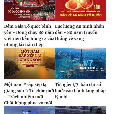
Đêm Gala Tổ quốc bình
Lực lượng An ninh nhân
yên - Dòng chảy 80 năm
dân - 80 năm truyền
viết nên bản hùng ca của
thống vẻ vang
những lá chắn thép
Một năm “sắp xếp lại
Từ ngày 1/7, báo chí số
giang sơn”: Tổ chức mới
bước vào hành lang pháp
- Trách nhiệm mới -
lý mới
Chất lượng phục vụ mới