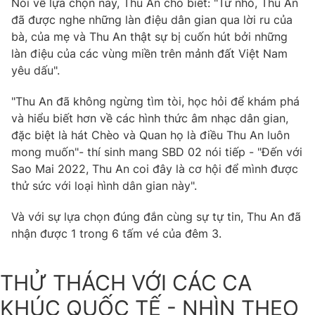
Nói về lựa chọn này, Thu An cho biết: "Từ nhỏ, Thu An
đã được nghe những làn điệu dân gian qua lời ru của
bà, của mẹ và Thu An thật sự bị cuốn hút bởi những
làn điệu của các vùng miền trên mảnh đất Việt Nam
yêu dấu".
"Thu An đã không ngừng tìm tòi, học hỏi để khám phá
và hiểu biết hơn về các hình thức âm nhạc dân gian,
đặc biệt là hát Chèo và Quan họ là điều Thu An luôn
mong muốn"- thí sinh mang SBD 02 nói tiếp - "Đến với
Sao Mai 2022, Thu An coi đây là cơ hội để mình được
thử sức với loại hình dân gian này".
Và với sự lựa chọn đúng đắn cùng sự tự tin, Thu An đã
nhận được 1 trong 6 tấm vé của đêm 3.
THỬ THÁCH VỚI CÁC CA
KHÚC QUỐC TẾ - NHÌN THEO