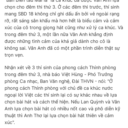
"Bản biến tấu Mai la" là ca khúc đã được Vân Anh lựa
chọn cho đêm thi thứ 3. Ở các đêm thi trước, thí sinh
mang SBD 18 không chỉ ghi dấu ấn bởi vẻ ngoài rạng
rỡ, rất sáng sân khấu mà hơn hết là biểu cảm và cảm
xúc của cô trong giọng hát cũng như xử lý ca khúc. Và
trong đêm thứ 3, một lần nữa Vân Anh khẳng định
được những tình cảm của khá giả dành cho cô là
không sai. Vân Anh đã có một phần trình diễn thật sự
trọn vẹn.
Nhận xét về 3 thí sinh của phong cách Thính phòng
trong đêm thứ 3, nhà báo Việt Hùng - Phó Trưởng
phòng Ca nhạc, Ban Văn nghệ, Đài THVN - nói: "Ở
phong cách Thính phòng với chủ đề ca khúc nước
ngoại lời Việt các thí sinh lại có sự khác nhau về lựa
chọn bài hát và cách thể hiện. Nếu Lan Quỳnh và Vân
Anh lựa chọn bài hát có nhiều nốt cao và phô diễn kỹ
thuật thì Anh Thơ lại lựa chọn bài hát thiên về cảm
xúc".