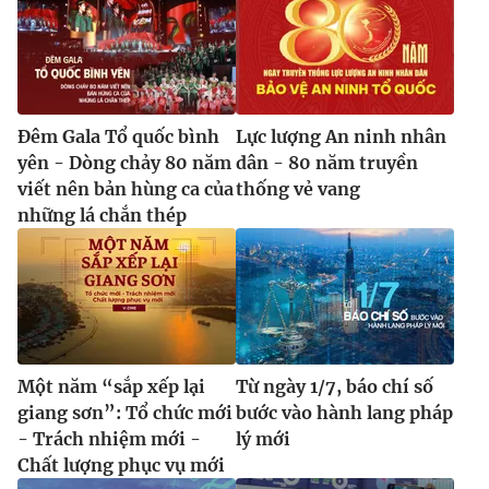
Đêm Gala Tổ quốc bình
Lực lượng An ninh nhân
yên - Dòng chảy 80 năm
dân - 80 năm truyền
viết nên bản hùng ca của
thống vẻ vang
những lá chắn thép
Một năm “sắp xếp lại
Từ ngày 1/7, báo chí số
giang sơn”: Tổ chức mới
bước vào hành lang pháp
- Trách nhiệm mới -
lý mới
Chất lượng phục vụ mới