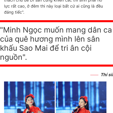
thách chủ đề Di sản cũng khiến các thí sinh phải nỗ
lực rất cao, ở đêm thi này loại bất cứ ai cũng là đều
đáng tiếc".
"Minh Ngọc muốn mang dân ca
của quê hương mình lên sân
khấu Sao Mai để tri ân cội
nguồn".
Thí s