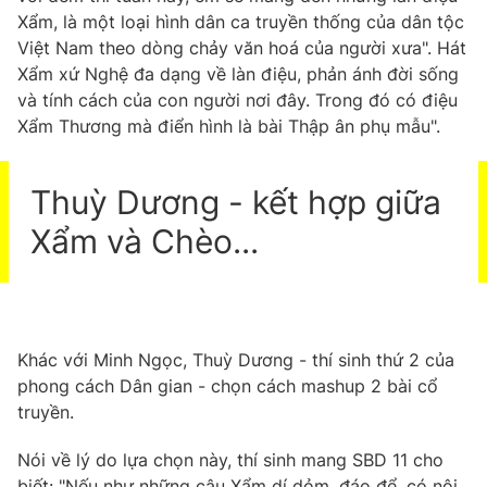
Xẩm, là một loại hình dân ca truyền thống của dân tộc
Việt Nam theo dòng chảy văn hoá của người xưa". Hát
Xẩm xứ Nghệ đa dạng về làn điệu, phản ánh đời sống
và tính cách của con người nơi đây. Trong đó có điệu
Xẩm Thương mà điển hình là bài Thập ân phụ mẫu".
Thuỳ Dương - kết hợp giữa
Xẩm và Chèo...
Khác với Minh Ngọc, Thuỳ Dương - thí sinh thứ 2 của
phong cách Dân gian - chọn cách mashup 2 bài cổ
truyền.
Nói về lý do lựa chọn này, thí sinh mang SBD 11 cho
biết: "Nếu như những câu Xẩm dí dỏm, đáo để, có nội