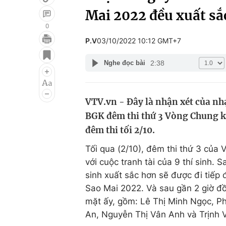
Mai 2022 đều xuất sắ
0
P.V
03/10/2022 10:12 GMT+7
Giải trí
Đời sống
2:38
Nghe đọc bài
Điện ảnh
Du lịch
Âm nhạc
Làm đẹp
VTV.vn - Đây là nhận xét của n
Sao
Chất lượng cuộc sốn
BGK đêm thi thứ 3 Vòng Chung kế
đêm thi tối 2/10.
Tối qua (2/10), đêm thi thứ 3 của
với cuộc tranh tài của 9 thí sinh. 
sinh xuất sắc hơn sẽ được đi tiếp
Sao Mai 2022. Và sau gần 2 giờ đ
mặt ấy, gồm: Lê Thị Minh Ngọc, 
An, Nguyễn Thị Vân Anh và Trịnh 