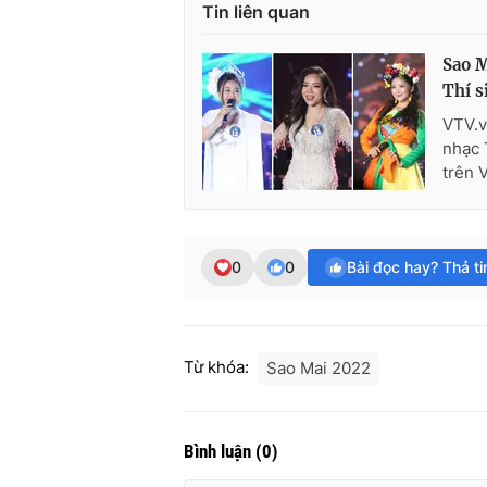
Tin liên quan
Sao M
Thí s
VTV.v
nhạc 
trên 
0
0
Bài đọc hay? Thả t
Từ khóa:
Sao Mai 2022
Bình luận
(
0
)