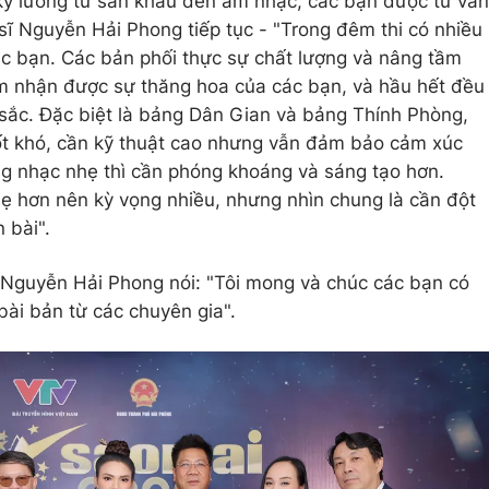
ỹ lưỡng từ sân khấu đến âm nhạc, các bạn được tư vấn
sĩ Nguyễn Hải Phong tiếp tục - "Trong đêm thi có nhiều
ác bạn. Các bản phối thực sự chất lượng và nâng tầm
cảm nhận được sự thăng hoa của các bạn, và hầu hết đều
sắc. Đặc biệt là bảng Dân Gian và bảng Thính Phòng,
ốt khó, cần kỹ thuật cao nhưng vẫn đảm bảo cảm xúc
ng nhạc nhẹ thì cần phóng khoáng và sáng tạo hơn.
nhẹ hơn nên kỳ vọng nhiều, nhưng nhìn chung là cần đột
 bài".
ĩ Nguyễn Hải Phong nói: "Tôi mong và chúc các bạn có
bài bản từ các chuyên gia".