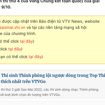
 thi thứ 4 của Vòng Chung kết toàn quốc) của giải
 9/10.
ẽ được cập nhật trên Báo điện tử VTV News, website
saomai.vtv.vn
và tại các nền tảng mạng xã hội
e của chương trình.
ó thể click
tại đây
)
click
tại đây
)
ạn có thể click
tại đây
)
 Thí sinh Thính phòng lội ngược dòng trong Top Th
 thích nhất trên VTVGo
 thi thứ 2 giải Sao Mai 2022, các thí sinh dòng nhạc Thính phòng
 về lượt bình chọn ấn tượng trên VTVGo.