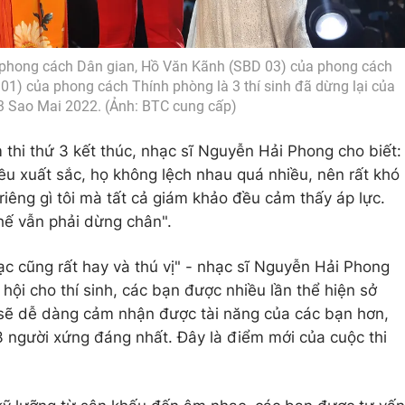
phong cách Dân gian, Hồ Văn Kãnh (SBD 03) của phong cách
1) của phong cách Thính phòng là 3 thí sinh đã dừng lại của
3 Sao Mai 2022. (Ảnh: BTC cung cấp)
thi thứ 3 kết thúc, nhạc sĩ Nguyễn Hải Phong cho biết:
 đều xuất sắc, họ không lệch nhau quá nhiều, nên rất khó
êng gì tôi mà tất cả giám khảo đều cảm thấy áp lực.
 thế vẫn phải dừng chân".
hạc cũng rất hay và thú vị" - nhạc sĩ Nguyễn Hải Phong
 hội cho thí sinh, các bạn được nhiều lần thể hiện sở
 sẽ dễ dàng cảm nhận được tài năng của các bạn hơn,
3 người xứng đáng nhất. Đây là điểm mới của cuộc thi