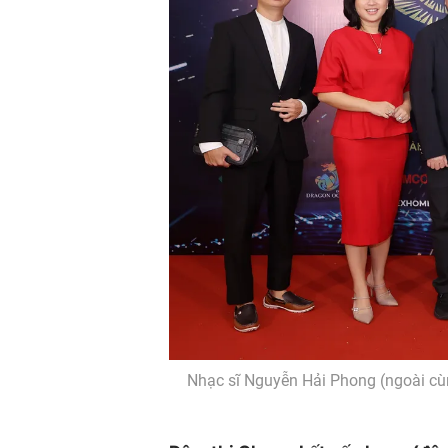
Nhạc sĩ Nguyễn Hải Phong (ngoài cùn