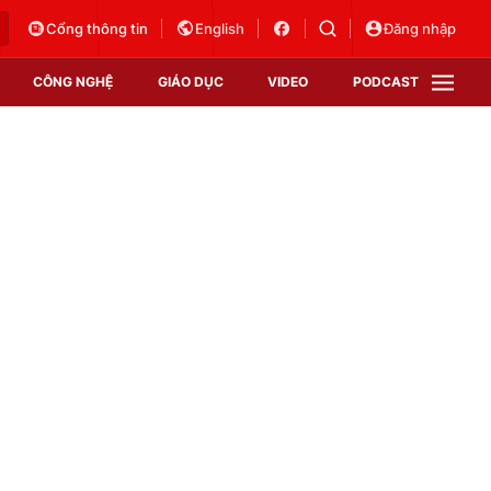
Cổng thông tin
English
Đăng nhập
CÔNG NGHỆ
GIÁO DỤC
VIDEO
PODCAST
VTV Money
VTV Thể thao
VTV Sức khoẻ
Bất động sản
Thị trường 24h
Tấm lòng Việt
Vươn mình bằng AI
VTV4
VTV8
VTV9
Lịch phát sóng
Giao lưu trực tuyến
Sự kiện