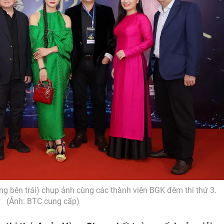
g bên trái) chụp ảnh cùng các thành viên BGK đêm thi thứ 3.
(Ảnh: BTC cung cấp)