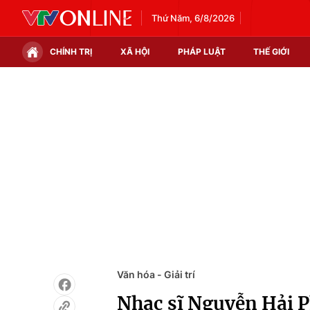
Thứ Năm, 6/8/2026
CHÍNH TRỊ
XÃ HỘI
PHÁP LUẬT
THẾ GIỚI
Chính trị
Xã hội
Thế giới
Kinh tế
Tin tức
Tài chính
Thế giới đó đây
Thị trường
Câu chuyện quốc tế
Góc doanh nghiệp
Dữ liệu và đời sống
Văn hóa - Giải trí
Nhạc sĩ Nguyễn Hải P