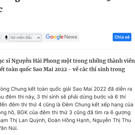
c
Góc ảnh
Giáo dục
Công nghệ
Chia sẻ
Tuyển sinh
Hitech Công ng
Học trực tuyến
Sản phẩm
hạc sĩ Nguyễn Hải Phong một trong những thành viên
g
Thị trường
t toàn quốc Sao Mai 2022 - về các thí sinh trong
Tư vấn
 Vòng Chung kết toàn quốc giải Sao Mai 2022 đã diễn ra
Sau đêm thi này, 3 thí sinh sẽ phải dừng bước và 6 thí
 đến đêm thi thứ 4 cũng là Đêm Chung kết xếp hạng của
ồng hồ, BGK của đêm thi thứ 3 cũng đã tìm ra 6 gương
Phạm Thị Lan Quỳnh, Đoàn Hồng Hạnh, Nguyễn Thị Thu
Văn Núi.