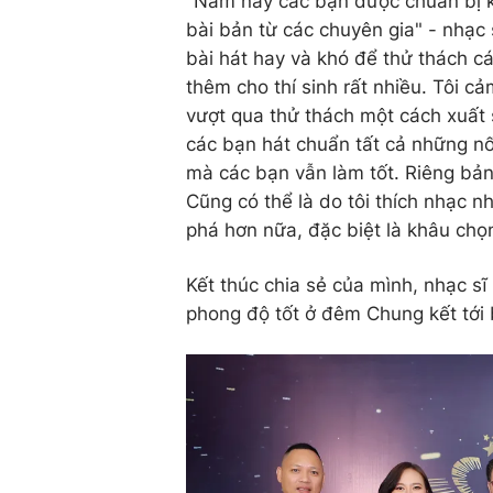
"Năm nay các bạn được chuẩn bị k
bài bản từ các chuyên gia" - nhạc 
bài hát hay và khó để thử thách c
thêm cho thí sinh rất nhiều. Tôi 
vượt qua thử thách một cách xuất 
các bạn hát chuẩn tất cả những n
mà các bạn vẫn làm tốt. Riêng bả
Cũng có thể là do tôi thích nhạc 
phá hơn nữa, đặc biệt là khâu chọn
Kết thúc chia sẻ của mình, nhạc s
phong độ tốt ở đêm Chung kết tới 