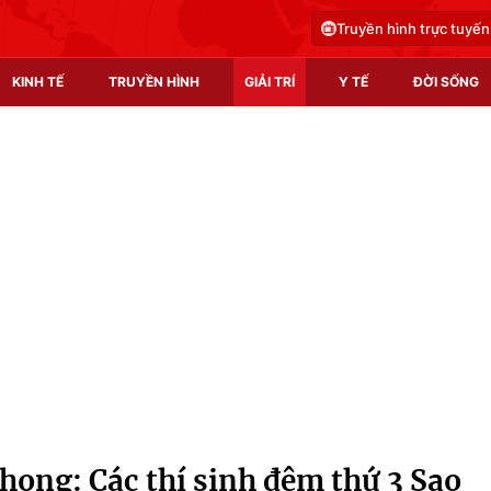
Truyền hình trực tuyến
KINH TẾ
TRUYỀN HÌNH
GIẢI TRÍ
Y TẾ
ĐỜI SỐNG
Pháp luật
Y tế
Truyền hình
Multimedia
Phim VTV
Video
Hậu trường
Shorts video
Nhân vật
Podcast
Khán giả
EMagazine
Giải sao mai
Photo
hong: Các thí sinh đêm thứ 3 Sao
Infographic