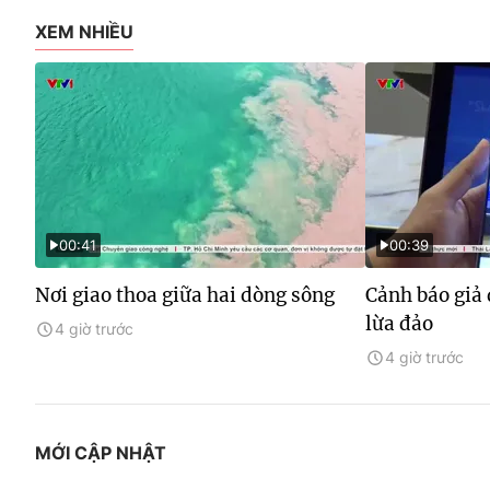
XEM NHIỀU
00:41
00:39
Nơi giao thoa giữa hai dòng sông
Cảnh báo giả 
lừa đảo
4 giờ trước
4 giờ trước
MỚI CẬP NHẬT