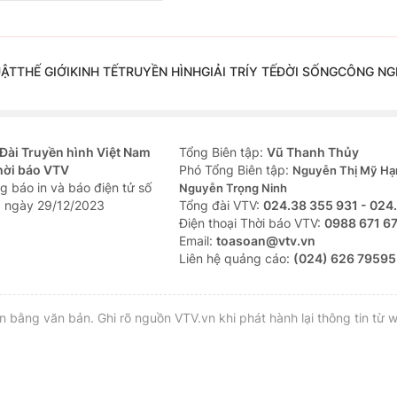
UẬT
THẾ GIỚI
KINH TẾ
TRUYỀN HÌNH
GIẢI TRÍ
Y TẾ
ĐỜI SỐNG
CÔNG NG
Đài Truyền hình Việt Nam
Tổng Biên tập:
Vũ Thanh Thủy
hời báo VTV
Phó Tổng Biên tập:
Nguyễn Thị Mỹ Hạ
g báo in và báo điện tử số
Nguyễn Trọng Ninh
 ngày 29/12/2023
Tổng đài VTV:
024.38 355 931 - 024
Ðiện thoại Thời báo VTV:
0988 671 6
Email:
toasoan@vtv.vn
Liên hệ quảng cáo:
(024) 626 79595
bằng văn bản. Ghi rõ nguồn VTV.vn khi phát hành lại thông tin từ w