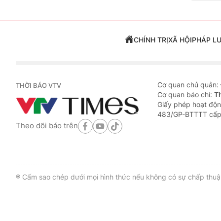
CHÍNH TRỊ
XÃ HỘI
PHÁP L
Cơ quan chủ quản:
THỜI BÁO VTV
Cơ quan báo chí:
T
Giấy phép hoạt độn
483/GP-BTTTT cấp
Theo dõi báo trên
® Cấm sao chép dưới mọi hình thức nếu không có sự chấp thuận 