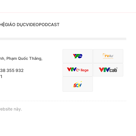
HỆ
GIÁO DỤC
VIDEO
PODCAST
nh, Phạm Quốc Thắng,
.38 355 932
71
ebsite này.