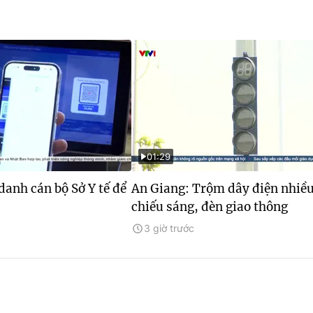
01:29
danh cán bộ Sở Y tế để
An Giang: Trộm dây điện nhiề
chiếu sáng, đèn giao thông
3 giờ trước