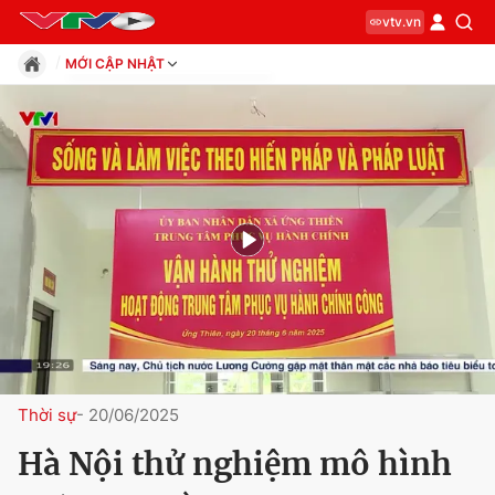
vtv.vn
MỚI CẬP NHẬT
VTV1
VTV2
VTV3
VTV4
VTV5
VTV5 Tây Nam Bộ
VTV5 Tây Nguyên
VTV7
VTV8
VTV9
VTV Cần Thơ
Thời sự
- 20/06/2025
Hà Nội thử nghiệm mô hình