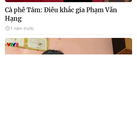
Cà phê Tám: Điêu khắc gia Phạm Văn
Hạng
1 năm trước
Tin mới
Video
Live
Emagazine
Trang chủ
Nông nghiệp xanh: Xúc tiến thương mại
nông sản