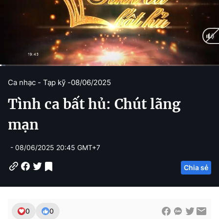
C
0:10
/
D
24:58
Ca nhạc - Tạp kỹ -
08/06/2025
u
u
Tình ca bất hủ: Chút lãng
r
r
r
a
mạn
e
t
- 08/06/2025 20:45 GMT+7
n
i
t
o
Chia sẻ
T
n
i
m
0
0