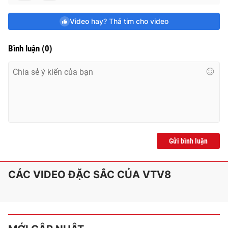
e
Video hay? Thả tim cho video
Bình luận
(
0
)
Gửi bình luận
CÁC VIDEO ĐẶC SẮC CỦA VTV8