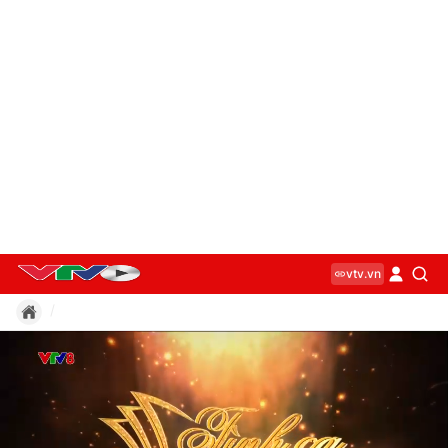
vtv.vn