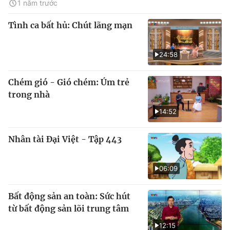
1 năm trước
Tình ca bất hủ: Chút lãng mạn
24:58
Chém gió - Gió chém: Úm trẻ
trong nhà
14:52
Nhân tài Đại Việt - Tập 443
06:09
Bất động sản an toàn: Sức hút
từ bất động sản lõi trung tâm
12:15