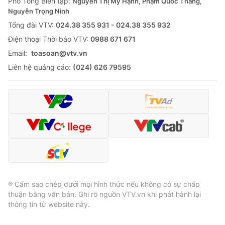
Phó Tổng Biên tập:
Nguyễn Thị Mỹ Hạnh, Phạm Quốc Thắng,
Nguyễn Trọng Ninh
Tổng đài VTV:
024.38 355 931 - 024.38 355 932
Ðiện thoại Thời báo VTV:
0988 671 671
Email:
toasoan@vtv.vn
Liên hệ quảng cáo:
(024) 626 79595
® Cấm sao chép dưới mọi hình thức nếu không có sự chấp
thuận bằng văn bản. Ghi rõ nguồn VTV.vn khi phát hành lại
thông tin từ website này.