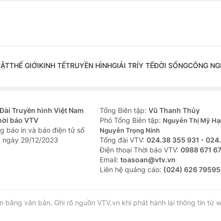
UẬT
THẾ GIỚI
KINH TẾ
TRUYỀN HÌNH
GIẢI TRÍ
Y TẾ
ĐỜI SỐNG
CÔNG NG
Đài Truyền hình Việt Nam
Tổng Biên tập:
Vũ Thanh Thủy
hời báo VTV
Phó Tổng Biên tập:
Nguyễn Thị Mỹ Hạ
g báo in và báo điện tử số
Nguyễn Trọng Ninh
 ngày 29/12/2023
Tổng đài VTV:
024.38 355 931 - 024
Ðiện thoại Thời báo VTV:
0988 671 6
Email:
toasoan@vtv.vn
Liên hệ quảng cáo:
(024) 626 79595
bằng văn bản. Ghi rõ nguồn VTV.vn khi phát hành lại thông tin từ w