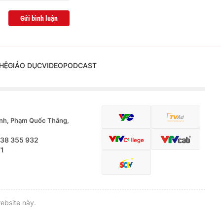
Gửi bình luận
HỆ
GIÁO DỤC
VIDEO
PODCAST
nh, Phạm Quốc Thắng,
.38 355 932
71
ebsite này.