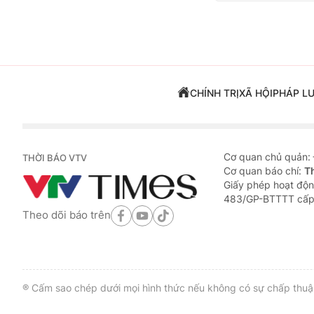
CHÍNH TRỊ
XÃ HỘI
PHÁP L
Cơ quan chủ quản:
THỜI BÁO VTV
Cơ quan báo chí:
T
Giấy phép hoạt độn
483/GP-BTTTT cấp
Theo dõi báo trên
® Cấm sao chép dưới mọi hình thức nếu không có sự chấp thuận 