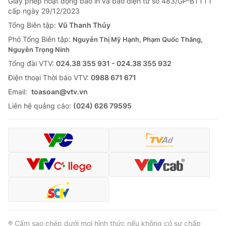
Giấy phép hoạt động báo in và báo điện tử số 483/GP-BTTTT
cấp ngày 29/12/2023
Tổng Biên tập:
Vũ Thanh Thủy
Phó Tổng Biên tập:
Nguyễn Thị Mỹ Hạnh, Phạm Quốc Thắng,
Nguyễn Trọng Ninh
Tổng đài VTV:
024.38 355 931 - 024.38 355 932
Ðiện thoại Thời báo VTV:
0988 671 671
Email:
toasoan@vtv.vn
Liên hệ quảng cáo:
(024) 626 79595
® Cấm sao chép dưới mọi hình thức nếu không có sự chấp