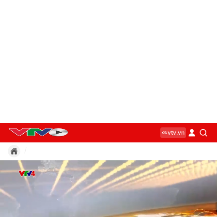
vtv.vn