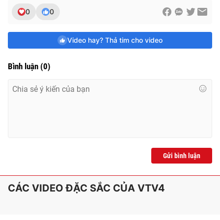
e
0
0
Video hay? Thả tim cho video
Bình luận
(
0
)
Gửi bình luận
CÁC VIDEO ĐẶC SẮC CỦA VTV4