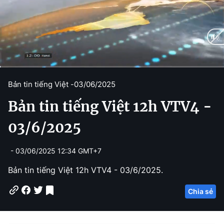
C
0:02
/
D
25:23
Bản tin tiếng Việt -
03/06/2025
u
u
Bản tin tiếng Việt 12h VTV4 -
r
r
r
a
03/6/2025
e
t
- 03/06/2025 12:34 GMT+7
n
i
t
o
Bản tin tiếng Việt 12h VTV4 - 03/6/2025.
T
n
Chia sẻ
i
m