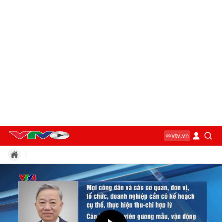
vtv.vn