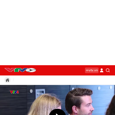
vtv.vn