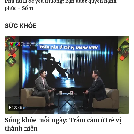
Phụ nữ là để yêu thương: Bạn được quyền hạnh
phúc - Số 11
SỨC KHỎE
42:36
Sống khỏe mỗi ngày: Trầm cảm ở trẻ vị
thành niên