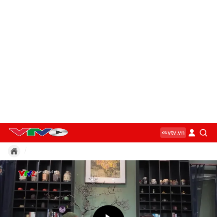
vtv.vn