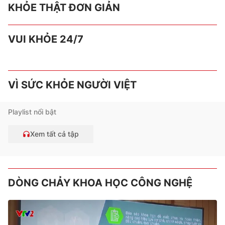
KHỎE THẬT ĐƠN GIẢN
VUI KHỎE 24/7
VÌ SỨC KHỎE NGƯỜI VIỆT
Playlist nổi bật
Xem tất cả tập
DÒNG CHẢY KHOA HỌC CÔNG NGHỆ