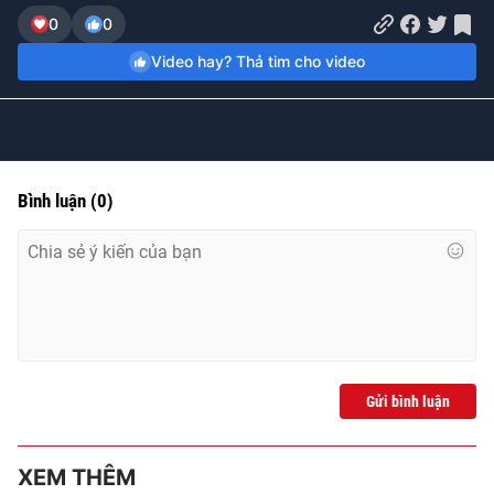
Time
0
0
Video hay? Thả tim cho video
Bình luận
(
0
)
Gửi bình luận
XEM THÊM