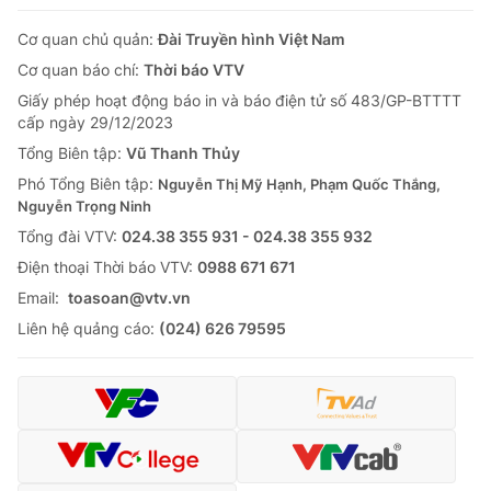
Cơ quan chủ quản:
Đài Truyền hình Việt Nam
Cơ quan báo chí:
Thời báo VTV
Giấy phép hoạt động báo in và báo điện tử số 483/GP-BTTTT
cấp ngày 29/12/2023
Tổng Biên tập:
Vũ Thanh Thủy
Phó Tổng Biên tập:
Nguyễn Thị Mỹ Hạnh, Phạm Quốc Thắng,
Nguyễn Trọng Ninh
Tổng đài VTV:
024.38 355 931 - 024.38 355 932
Ðiện thoại Thời báo VTV:
0988 671 671
Email:
toasoan@vtv.vn
Liên hệ quảng cáo:
(024) 626 79595