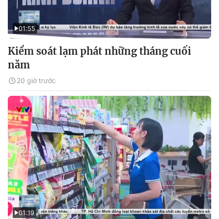
01:55
Kiểm soát lạm phát những tháng cuối
năm
20 giờ trước
01:19