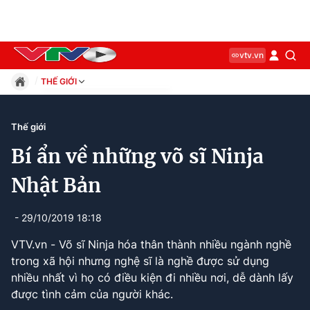
vtv.vn
THẾ GIỚI
Giáo dục
Pháp luật
Thế giới
Thể thao
Bí ẩn về những võ sĩ Ninja
Xã hội
Kinh tế
Nhật Bản
Thế giới
Giải trí
- 29/10/2019 18:18
Sức khỏe
VTV.vn - Võ sĩ Ninja hóa thân thành nhiều ngành nghề
Công nghệ
trong xã hội nhưng nghệ sĩ là nghề được sử dụng
nhiều nhất vì họ có điều kiện đi nhiều nơi, dễ dành lấy
được tình cảm của người khác.
Current
0:13
/
Duration
2:12