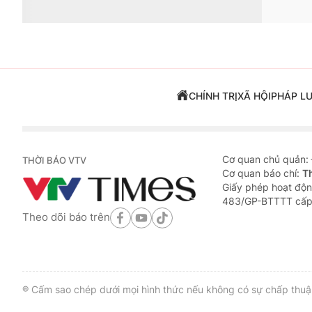
CHÍNH TRỊ
XÃ HỘI
PHÁP L
Cơ quan chủ quản:
THỜI BÁO VTV
Cơ quan báo chí:
T
Giấy phép hoạt độn
483/GP-BTTTT cấp
Theo dõi báo trên
® Cấm sao chép dưới mọi hình thức nếu không có sự chấp thuận 