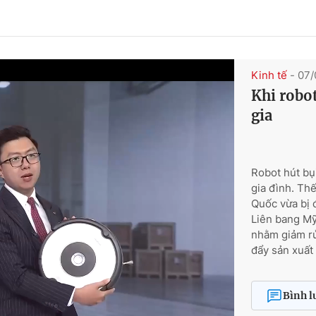
Kinh tế
- 07
Khi robot
gia
Robot hút bụi
gia đình. Th
Quốc vừa bị 
Liên bang Mỹ
nhằm giảm rủ
đẩy sản xuất
Bình l