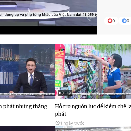
0
0
HD
Auto
01:19
m phát những tháng
Hỗ trợ nguồn lực để kiềm chế 
phát
1 ngày trước