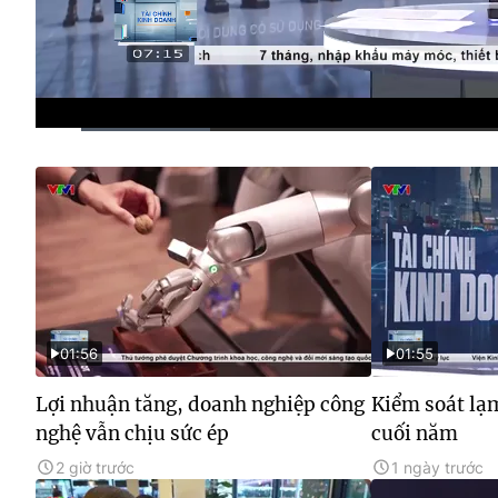
Current
0:12
/
Duration
3:20
Time
01:56
01:55
Lợi nhuận tăng, doanh nghiệp công
Kiểm soát lạ
nghệ vẫn chịu sức ép
cuối năm
2 giờ trước
1 ngày trước