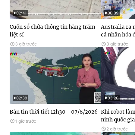
02:41
00:39
Cuốn sổ chứa thông tin hàng trăm
Australia ra
liệt sĩ
cá nhân hóa đ
3 giờ trước
3 giờ trước
02:38
03:20
Bản tin thời tiết 12h30 - 07/8/2026
Khi robot làm
ninh quốc gia
1 giờ trước
2 giờ trước