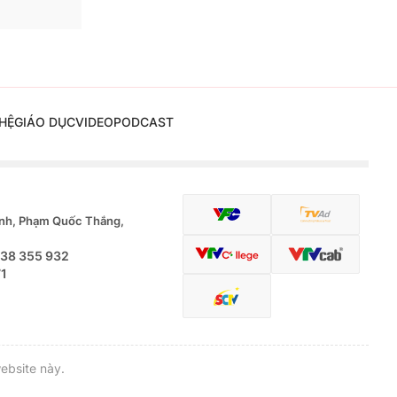
HỆ
GIÁO DỤC
VIDEO
PODCAST
nh, Phạm Quốc Thắng,
.38 355 932
71
ebsite này.