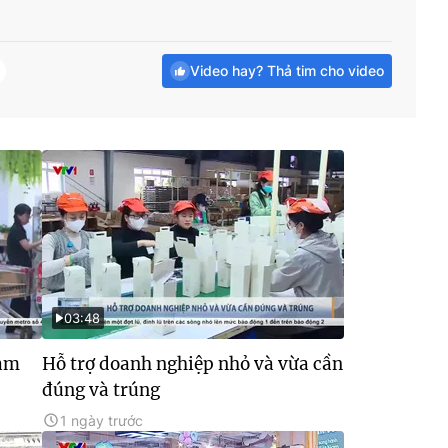
Video hay? Thả tim cho video
03:48
lạm
Hỗ trợ doanh nghiệp nhỏ và vừa cần
đúng và trúng
1 ngày trước