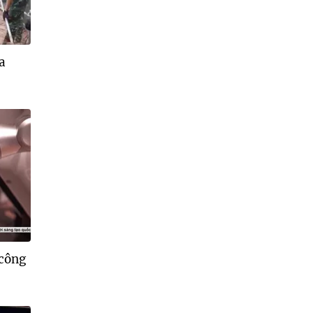
ĩa
 công