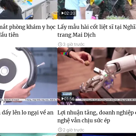
02:20
 mắt phòng khám y học
Lấy mẫu hài cốt liệt sĩ tại Ngh
ầu tiên
trang Mai Dịch
3 giờ trước
01:56
 dấy lên lo ngại về an
Lợi nhuận tăng, doanh nghiệp
nghệ vẫn chịu sức ép
2 giờ trước