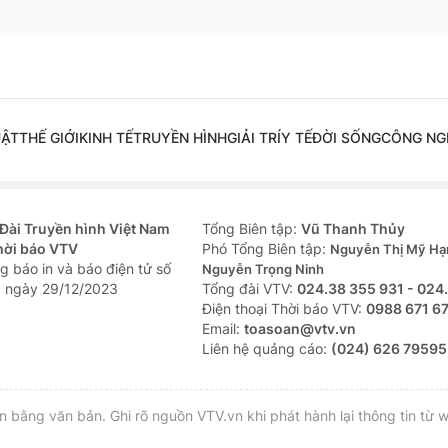
UẬT
THẾ GIỚI
KINH TẾ
TRUYỀN HÌNH
GIẢI TRÍ
Y TẾ
ĐỜI SỐNG
CÔNG NG
Đài Truyền hình Việt Nam
Tổng Biên tập:
Vũ Thanh Thủy
hời báo VTV
Phó Tổng Biên tập:
Nguyễn Thị Mỹ Hạ
g báo in và báo điện tử số
Nguyễn Trọng Ninh
 ngày 29/12/2023
Tổng đài VTV:
024.38 355 931 - 024
Ðiện thoại Thời báo VTV:
0988 671 6
Email:
toasoan@vtv.vn
Liên hệ quảng cáo:
(024) 626 79595
bằng văn bản. Ghi rõ nguồn VTV.vn khi phát hành lại thông tin từ w