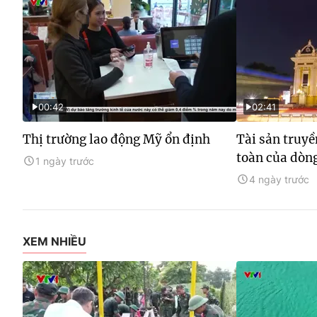
00:42
02:41
Thị trường lao động Mỹ ổn định
Tài sản truyề
toàn của dòng
1 ngày trước
4 ngày trước
XEM NHIỀU