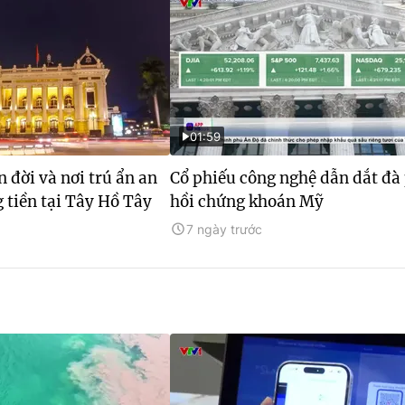
01:59
n đời và nơi trú ẩn an
Cổ phiếu công nghệ dẫn dắt đà
 tiền tại Tây Hồ Tây
hồi chứng khoán Mỹ
7 ngày trước