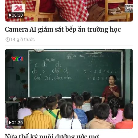
08:30
Camera AI giám sát bếp ăn trường học
14 giờ trước
02:30
Nửa thế kỷ nuôi dưỡng ước mơ