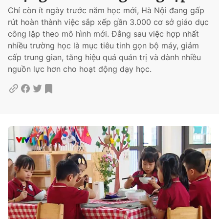
Chỉ còn ít ngày trước năm học mới, Hà Nội đang gấp
Thế giới
rút hoàn thành việc sắp xếp gần 3.000 cơ sở giáo dục
Giải trí
công lập theo mô hình mới. Đằng sau việc hợp nhất
Sức khỏe
nhiều trường học là mục tiêu tinh gọn bộ máy, giảm
Công nghệ
cấp trung gian, tăng hiệu quả quản trị và dành nhiều
nguồn lực hơn cho hoạt động dạy học.
Current
0:02
/
Duration
2:55
Time