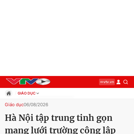
vtv.vn
GIÁO DỤC
Giáo dục
Giáo dục
06/08/2026
Pháp luật
Hà Nội tập trung tinh gọn
Thể thao
Xã hội
mạng lưới trường công lập
Kinh tế