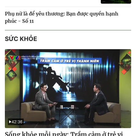
Phụ nữ là để yêu thương: Bạn được quyền hạnh
phúc - Số 11
SỨC KHỎE
42:36
Sống khỏe mỗi ngày: Trầm cảm ở trẻ vị