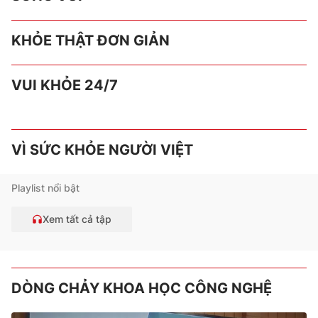
KHỎE THẬT ĐƠN GIẢN
VUI KHỎE 24/7
VÌ SỨC KHỎE NGƯỜI VIỆT
Playlist nổi bật
Xem tất cả tập
DÒNG CHẢY KHOA HỌC CÔNG NGHỆ