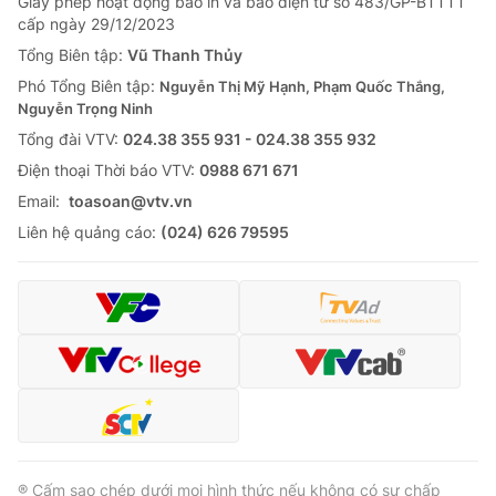
Giấy phép hoạt động báo in và báo điện tử số 483/GP-BTTTT
cấp ngày 29/12/2023
Tổng Biên tập:
Vũ Thanh Thủy
Phó Tổng Biên tập:
Nguyễn Thị Mỹ Hạnh, Phạm Quốc Thắng,
Nguyễn Trọng Ninh
Tổng đài VTV:
024.38 355 931 - 024.38 355 932
Ðiện thoại Thời báo VTV:
0988 671 671
Email:
toasoan@vtv.vn
Liên hệ quảng cáo:
(024) 626 79595
® Cấm sao chép dưới mọi hình thức nếu không có sự chấp