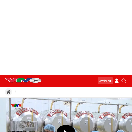
vtv.vn