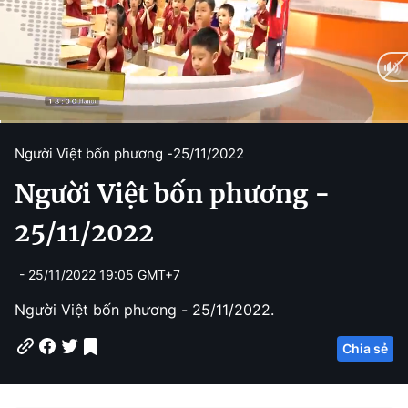
C
0:01
/
D
14:34
Người Việt bốn phương -
25/11/2022
u
u
Người Việt bốn phương -
r
r
r
a
25/11/2022
e
t
- 25/11/2022 19:05 GMT+7
n
i
t
o
Người Việt bốn phương - 25/11/2022.
T
n
Chia sẻ
i
m