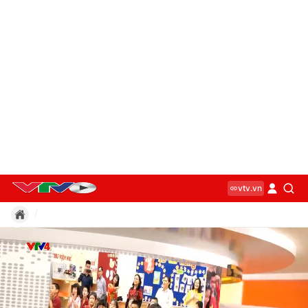
vtv.vn