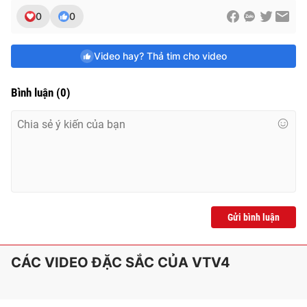
e
0
0
Video hay? Thả tim cho video
Bình luận
(
0
)
Gửi bình luận
CÁC VIDEO ĐẶC SẮC CỦA VTV4