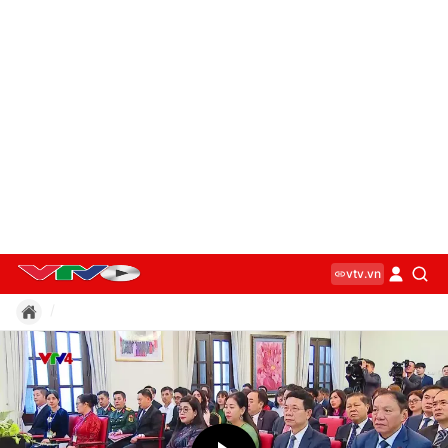
vtv.vn