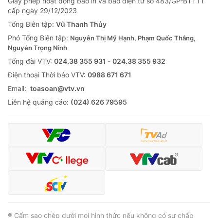
Giấy phép hoạt động báo in và báo điện tử số 483/GP-BTTTT
cấp ngày 29/12/2023
Tổng Biên tập:
Vũ Thanh Thủy
Phó Tổng Biên tập:
Nguyễn Thị Mỹ Hạnh, Phạm Quốc Thắng,
Nguyễn Trọng Ninh
Tổng đài VTV:
024.38 355 931 - 024.38 355 932
Ðiện thoại Thời báo VTV:
0988 671 671
Email:
toasoan@vtv.vn
Liên hệ quảng cáo:
(024) 626 79595
® Cấm sao chép dưới mọi hình thức nếu không có sự chấp