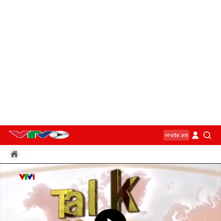
vtv.vn