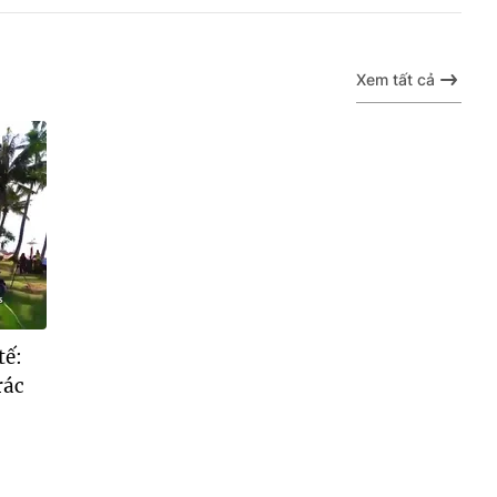
Xem tất cả
tế:
rác