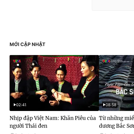
MỚI CẬP NHẬT
02:41
08:58
Nhịp đập Việt Nam: Khăn Piêu của
Từ những miề
người Thái đen
dương Bắc Sơ