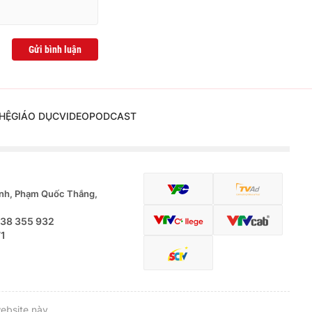
Gửi bình luận
HỆ
GIÁO DỤC
VIDEO
PODCAST
nh, Phạm Quốc Thắng,
.38 355 932
71
ebsite này.