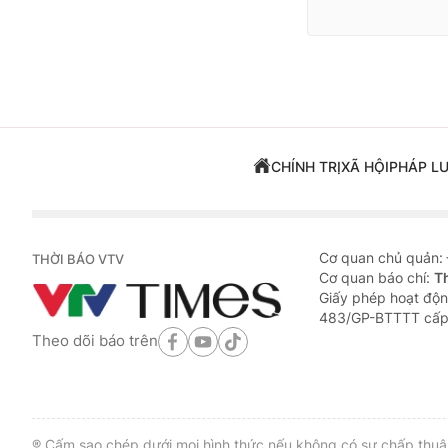
CHÍNH TRỊ
XÃ HỘI
PHÁP L
Cơ quan chủ quản:
THỜI BÁO VTV
Cơ quan báo chí:
T
Giấy phép hoạt độn
483/GP-BTTTT cấp
Theo dõi báo trên
® Cấm sao chép dưới mọi hình thức nếu không có sự chấp thuận 