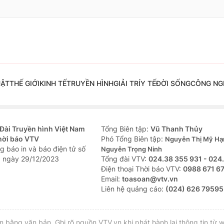
UẬT
THẾ GIỚI
KINH TẾ
TRUYỀN HÌNH
GIẢI TRÍ
Y TẾ
ĐỜI SỐNG
CÔNG NG
Đài Truyền hình Việt Nam
Tổng Biên tập:
Vũ Thanh Thủy
hời báo VTV
Phó Tổng Biên tập:
Nguyễn Thị Mỹ Hạ
g báo in và báo điện tử số
Nguyễn Trọng Ninh
 ngày 29/12/2023
Tổng đài VTV:
024.38 355 931 - 024
Ðiện thoại Thời báo VTV:
0988 671 6
Email:
toasoan@vtv.vn
Liên hệ quảng cáo:
(024) 626 79595
bằng văn bản. Ghi rõ nguồn VTV.vn khi phát hành lại thông tin từ w