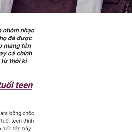
in nhóm nhạc
a họ đã được
ợp mang tên
ay cả chính
ừ thời kì
uổi teen
hers bỗng chốc
tuổi teen đình
 đến tận bây