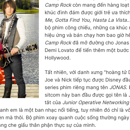
Camp Rock
còn mang đến hàng loạt
khúc đình đám được giới trẻ ưa thí
Me, Gotta Find You, Hasta La Vista
bộ phim công chiếu, những ca khúc 
hiệu ứng và bán chạy hơn bao giờ hế
Camp Rock
đã mở đường cho Jonas 
Demi Lovato để tiến thêm một bước
Hollywood.
Tất nhiên, với danh xưng "hoàng tử D
Joe và Nick tiếp tục được Disney đầ
series phim riêng mang tên
JONAS
.
sitcom này ban đầu được gọi tên là
tắt của
Junior Operative Networking
anh em là một ban nhạc nổi tiếng, tuy nhiên đó chỉ là v
ên mà thôi. Bộ phim xoay quanh cuộc sống thường ngày
ắng che giấu thân phận thực sự của mình.