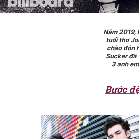
Năm 2019, k
tuổi thơ Jo
chào đón h
Sucker đã 
3 anh em
Bước đệ