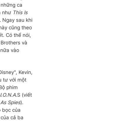
 những ca
ch như
This Is
…
Ngay sau khi
này cũng theo
t. Có thể nói,
Brothers và
 nữa vào
isney", Kevin,
u tư với một
 Bộ phim
J.O.N.A.
S (viết
 As Spies
).
ỏ bọc của
 của cả ba