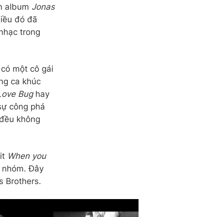
ến album
Jonas
iều đó đã
nhạc trong
 có một cô gái
ững ca khúc
Love Bug
hay
sự công phá
 đều không
it
When you
ả nhóm. Đây
s Brothers.