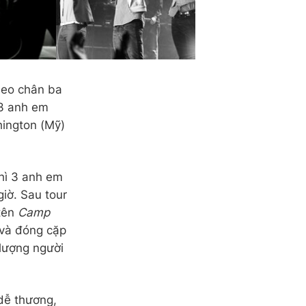
eo chân ba
 3 anh em
ington (Mỹ)
hì 3 anh em
giờ. Sau tour
tên
Camp
 và đóng cặp
 lượng người
dễ thương,