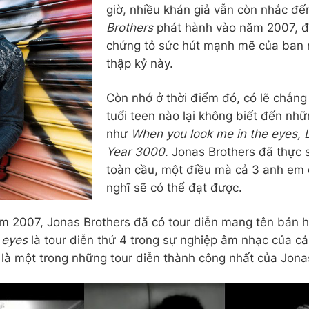
giờ, nhiều khán giả vẫn còn nhắc đ
Brothers
phát hành vào năm 2007, đ
chứng tỏ sức hút mạnh mẽ của ban 
thập kỷ này.
Còn nhớ ở thời điểm đó, có lẽ chẳng
tuổi teen nào lại không biết đến nh
như
When you look me in the eyes, 
Year 3000.
Jonas Brothers đã thực 
toàn cầu, một điều mà cả 3 anh em
nghĩ sẽ có thể đạt được.
m 2007, Jonas Brothers đã có tour diễn mang tên bản h
e eyes
là tour diễn thứ 4 trong sự nghiệp âm nhạc của c
 là một trong những tour diễn thành công nhất của Jona