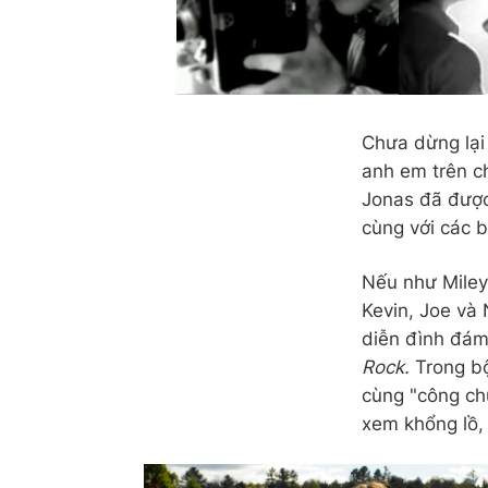
Chưa dừng lại 
anh em trên c
Jonas đã được
cùng với các bậ
Nếu như Miley
Kevin, Joe và 
diễn đình đám
Rock.
Trong bộ
cùng "công c
xem khổng lồ,