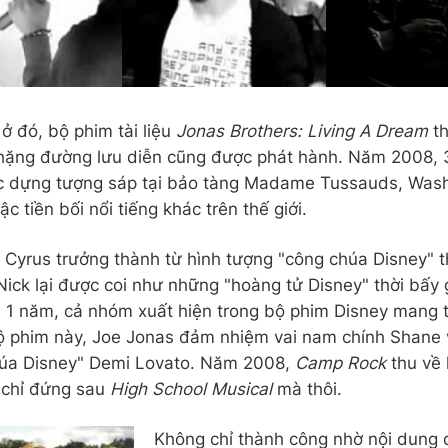
ở đó, bộ phim tài liệu
Jonas Brothers: Living A Dream
th
hặng đường lưu diễn cũng được phát hành. Năm 2008,
 dựng tượng sáp tại bảo tàng Madame Tussauds, Wash
c tiền bối nổi tiếng khác trên thế giới.
 Cyrus trưởng thành từ hình tượng "công chúa Disney" t
Nick lại được coi như những "hoàng tử Disney" thời bấy 
 1 năm, cả nhóm xuất hiện trong bộ phim Disney mang 
 phim này, Joe Jonas đảm nhiệm vai nam chính Shane
húa Disney" Demi Lovato. Năm 2008,
Camp Rock
thu về
 chỉ đứng sau
High School Musical
mà thôi.
Không chỉ thành công nhờ nội dung 