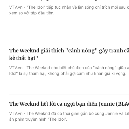
VTV.vn - "The Idol" tiếp tục nhận về làn sóng chỉ trích mới sau
xem so với tập đầu tiên.
The Weeknd giải thích "cảnh nóng" gây tranh cãi
kẻ thất bại"
VTV.vn - The Weeknd cho biết chủ đích của "cảnh nóng" giữa a
Idol" là sự thảm hại, không phải gợi cảm như khán giả kì vọng.
The Weeknd hết lời ca ngợi bạn diễn Jennie (BL
VTV.vn - The Weeknd đã có thời gian gắn bó cùng Jennie và L
án phim truyền hình "The Idol".