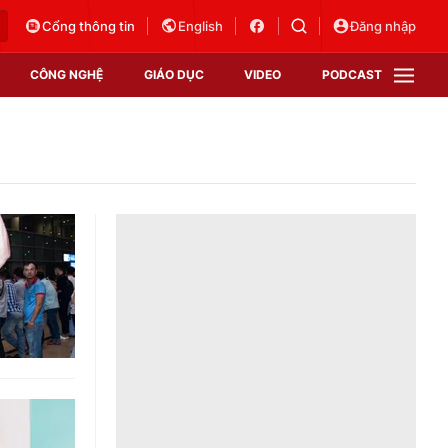
Cổng thông tin
English
Đăng nhập
CÔNG NGHỆ
GIÁO DỤC
VIDEO
PODCAST
VTV Money
VTV Thể thao
VTV Sức khoẻ
Bất động sản
Thị trường 24h
Tấm lòng Việt
Vươn mình bằng AI
VTV4
VTV8
VTV9
Lịch phát sóng
Giao lưu trực tuyến
Sự kiện