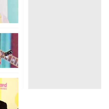
Liên hệ toà soạn
hệ tương lai