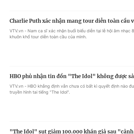
Charlie Puth xác nhận mang tour diễn toàn cầu 
VTV.vn - Nam ca sĩ xác nhận buổi biểu diễn tại lễ hội âm nhạc
khuôn khổ tour diễn toàn cầu của mình.
HBO phủ nhận tin đồn "The Idol" không được sả
VTV.vn - HBO khẳng định vẫn chưa có bất kì quyết định nào đượ
truyền hình tai tiếng "The Idol".
"The Idol" sụt giảm 100.000 khán giả sau "cảnh 