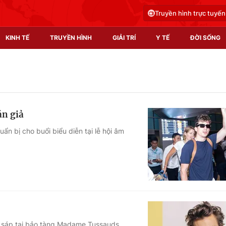
Truyền hình trực tuyến
KINH TẾ
TRUYỀN HÌNH
GIẢI TRÍ
Y TẾ
ĐỜI SỐNG
Pháp luật
Y tế
Truyền hình
Multimedia
án giả
Phim VTV
Video
ẩn bị cho buổi biểu diễn tại lễ hội âm
Hậu trường
Shorts video
Nhân vật
Podcast
Khán giả
EMagazine
Giải sao mai
Photo
Infographic
ng sáp tại bảo tàng Madame Tussauds