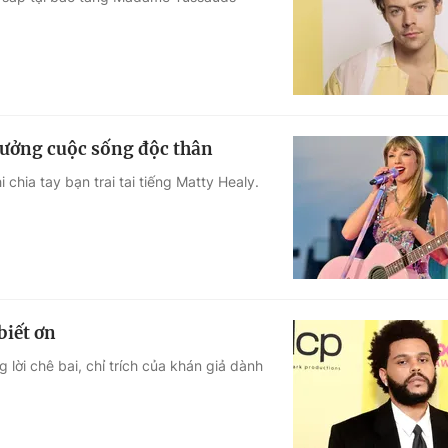
Góc ảnh
Giáo dục
Công nghệ
Tuyển sinh
Hitech Công ng
 hưởng cuộc sống độc thân
Học trực tuyến
Sản phẩm
chia tay bạn trai tai tiếng Matty Healy.
g
Thị trường
Tư vấn
biết ơn
lời chê bai, chỉ trích của khán giả dành