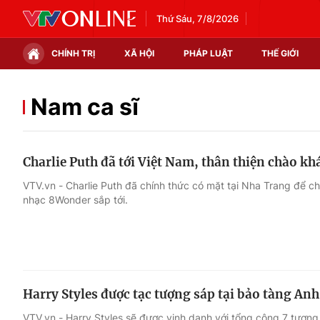
Thứ Sáu, 7/8/2026
CHÍNH TRỊ
XÃ HỘI
PHÁP LUẬT
THẾ GIỚI
Chính trị
Xã hội
Nam ca sĩ
Thế giới
Kinh tế
Charlie Puth đã tới Việt Nam, thân thiện chào kh
Tin tức
Tài chính
VTV.vn - Charlie Puth đã chính thức có mặt tại Nha Trang để chu
nhạc 8Wonder sắp tới.
Thế giới đó đây
Thị trường
Câu chuyện quốc tế
Góc doanh nghiệp
Dữ liệu và đời sống
Harry Styles được tạc tượng sáp tại bảo tàng Anh
VTV.vn - Harry Styles sẽ được vinh danh với tổng cộng 7 tượ