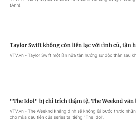
(Anh).
Giải trí
Đời sống
Điện ảnh
Du lịch
Taylor Swift không còn liên lạc với tình cũ, tận
Âm nhạc
Làm đẹp
VTV.vn - Taylor Swift một lần nữa tận hưởng sự độc thân sau khi 
Sao
Chất lượng cuộc sốn
"The Idol" bị chỉ trích thậm tệ, The Weeknd vẫn 
VTV.vn - The Weeknd khẳng định sẽ không lùi bước trước những 
cho mùa đầu tiên của series tai tiếng "The Idol".