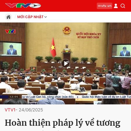
vtv.vn
MỚI CẬP NHẬT
VTV1
VTV2
VTV3
VTV4
VTV5
VTV5 Tây Nam Bộ
VTV5 Tây Nguyên
VTV7
VTV8
VTV9
VTV Cần Thơ
VTV1
- 24/06/2025
Hoàn thiện pháp lý về tương