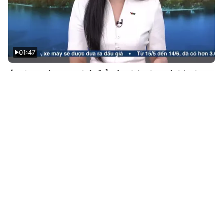
01:47
Áp lực công nghệ để vận hành mô hình
mới
1 năm trước
Tin mới
Video
Live
Emagazine
Trang chủ