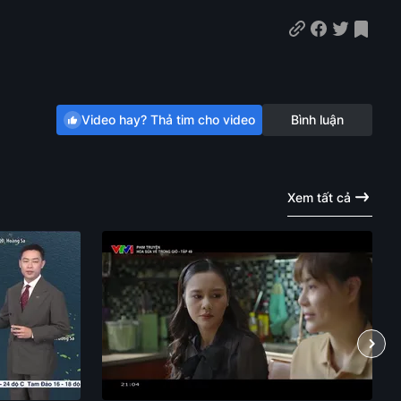
Video hay? Thả tim cho video
Bình luận
Xem tất cả