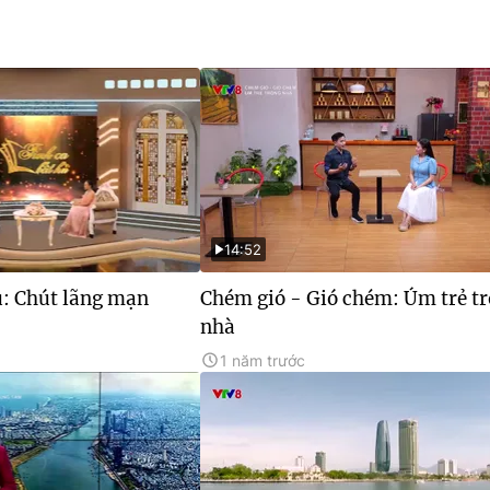
14:52
ủ: Chút lãng mạn
Chém gió - Gió chém: Úm trẻ t
nhà
1 năm trước