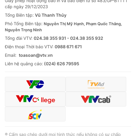
Giấy phép hoạt động báo in và báo điện tử số 483/GP-BTTTT
cấp ngày 29/12/2023
Tổng Biên tập:
Vũ Thanh Thủy
Phó Tổng Biên tập:
Nguyễn Thị Mỹ Hạnh, Phạm Quốc Thắng,
Nguyễn Trọng Ninh
Tổng đài VTV:
024.38 355 931 - 024.38 355 932
Ðiện thoại Thời báo VTV:
0988 671 671
Email:
toasoan@vtv.vn
Liên hệ quảng cáo:
(024) 626 79595
® Cấm sao chép dưới mọi hình thức nếu không có sự chấp