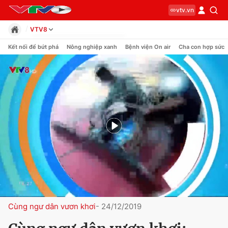
vtv.vn
VTV8
VTV1
Kết nối để bứt phá
Nông nghiệp xanh
Bệnh viện On air
Cha con hợp sức
VTV2
VTV3
VTV4
VTV5
VTV5 Tây Nam Bộ
VTV5 Tây Nguyên
VTV7
VTV8
VTV9
VTV Cần Thơ
Cùng ngư dân vươn khơi
- 24/12/2019