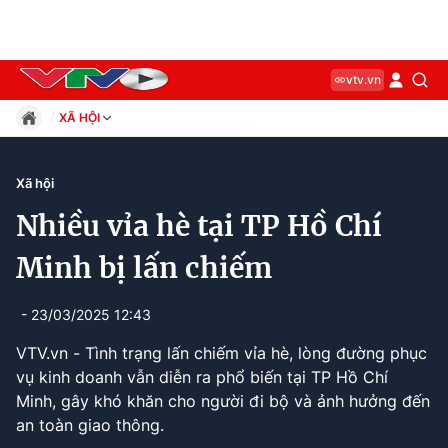
vtv.vn
XÃ HỘI
Giáo dục
Pháp luật
Xã hội
Thể thao
Nhiều vỉa hè tại TP Hồ Chí
Xã hội
Kinh tế
Minh bị lấn chiếm
Thế giới
Giải trí
- 23/03/2025 12:43
Sức khỏe
VTV.vn - Tình trạng lấn chiếm vỉa hè, lòng đường phục
Công nghệ
vụ kinh doanh vẫn diễn ra phổ biến tại TP Hồ Chí
Minh, gây khó khăn cho người đi bộ và ảnh hưởng đến
an toàn giao thông.
Current
0:10
/
Duration
1:52