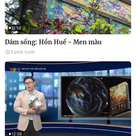
11:56
Dám sống: Hồn Huế - Men màu
3 phút trước
12:56