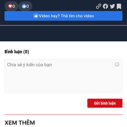
Time
0
0
Video hay? Thả tim cho video
Bình luận
(
0
)
Gửi bình luận
XEM THÊM