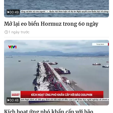
00:49
Mở lại eo biển Hormuz trong 60 ngày
1 ngày trước
00:48
Kích hoạt ứng phó khẩn cấp với bão