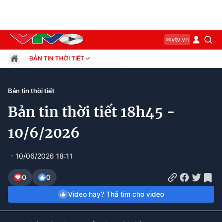
vtv.vn
BẢN TIN THỜI TIẾT
Giáo dục
Pháp luật
Bản tin thời tiết
Thể thao
Bản tin thời tiết 18h45 -
Xã hội
Kinh tế
10/6/2026
Thế giới
Giải trí
- 10/06/2026 18:11
Sức khỏe
Công nghệ
0
0
Video hay? Thả tim cho video
Current
0:10
/
Duration
3:20