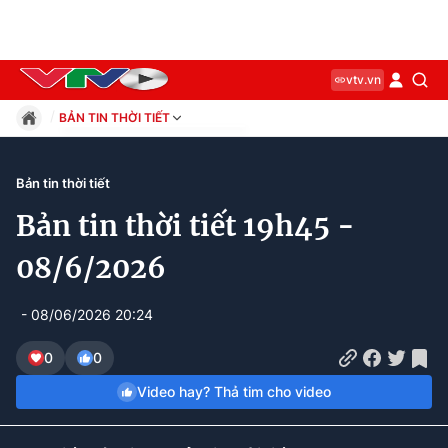
vtv.vn
BẢN TIN THỜI TIẾT
Giáo dục
Pháp luật
Bản tin thời tiết
Thể thao
Bản tin thời tiết 19h45 -
Xã hội
Kinh tế
08/6/2026
Thế giới
Giải trí
- 08/06/2026 20:24
Sức khỏe
Công nghệ
0
0
Video hay? Thả tim cho video
Current
0:01
/
Duration
2:16